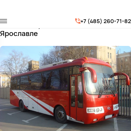
Главная
Автопарк
Автобусы
Hyundai Aero
+7 (485) 260-71-82
Заказать Hyundai Aero с водителем в
Ярославле