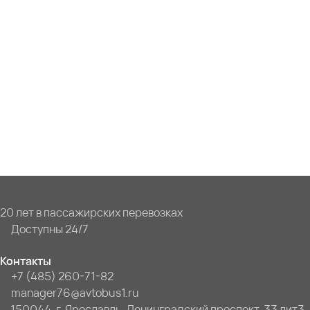
20 лет в пассажирских перевозках
Доступны 24/7
Контакты
+7 (485) 260-71-82
manager76@avtobus1.ru
150044, г. Ярославль, Ленинградский проспект, 33 лит3,