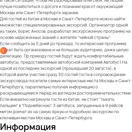
В такой ситуации, чтобы не разочаровывать ни себя, ни людей,
лучше позаботиться о досуге и познании красот окружающей
Москвы или Санкт-Петербурга заранее.
Для гостей из Китая в Москве и Санкт-Петербурге можно найти
множество специализированных экскурсий. Организатор одной
из таких, Борис Аносов, разработал экскурсионную программу на
основе недюжинных знаний о жителях "чайной страны".
Если сообщить за 5 дней до приезда, то интересная программа
может быть организована и на большую аудиторию, даже целую
делегацию. Пр приезду гостей будут ждать комфортабельные
автобусы, предоставляемые автобусной компанией Автобус1.На
одной из последних экскурсий (прошедшей 20 августа), в
которой взяли участие сразу 30 гостей гости в сопровождении
экскурсовода посетили самые интересные места Москвы и Санкт-
Петербурга, параллельно получая информацию о
раскрывающимися перед их взглядом достопримечательностями.
Если внезапно нагрянули гости из Китая, не стоит "тыкать
пальцем" в "Поднебесную". 3 автобуса, запущенные в 9 рейсов
мигом домчат их на самую яркую и подробную экскурсию по
ключевым местам Москвы и Санкт-Петербурга.
Информация