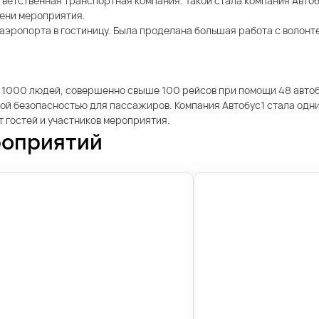
тветственная транспортная компания. Такой стала компания Автоб
мени мероприятия.
аэропорта в гостиницу. Была проделана большая работа с волонт
 1000 людей, совершенно свыше 100 рейсов при помощи 48 автобу
й безопасностью для пассажиров. Компания Автобус1 стала одним
 гостей и участников мероприятия.
роприятий