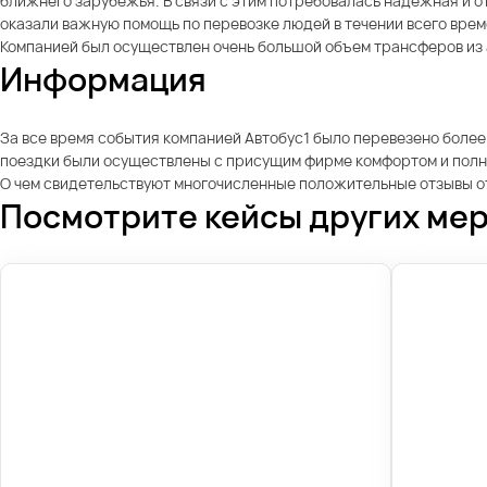
ближнего зарубежья. В связи с этим потребовалась надежная и о
оказали важную помощь по перевозке людей в течении всего вре
Компанией был осуществлен очень большой объем трансферов из 
Информация
За все время события компанией Автобус1 было перевезено более
поездки были осуществлены с присущим фирме комфортом и полно
О чем свидетельствуют многочисленные положительные отзывы от
Посмотрите кейсы других ме