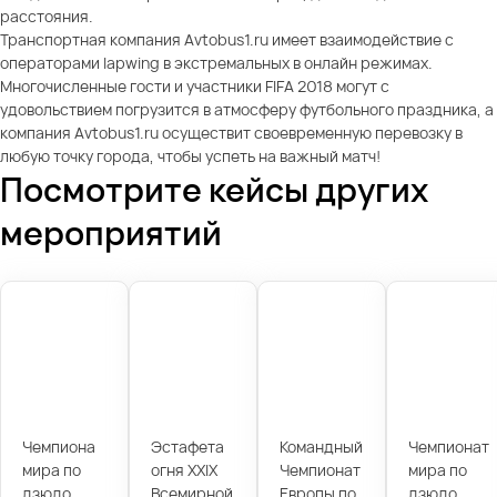
расстояния.
Транспортная компания Avtobus1.ru имеет взаимодействие с
операторами lapwing в экстремальных в онлайн режимах.
Многочисленные гости и участники FIFA 2018 могут с
удовольствием погрузится в атмосферу футбольного праздника, а
компания Avtobus1.ru осуществит своевременную перевозку в
любую точку города, чтобы успеть на важный матч!
Посмотрите кейсы других
мероприятий
Чемпиона
Эстафета
Командный
Чемпионат
мира по
огня XXIX
Чемпионат
мира по
дзюдо
Всемирной
Европы по
дзюдо