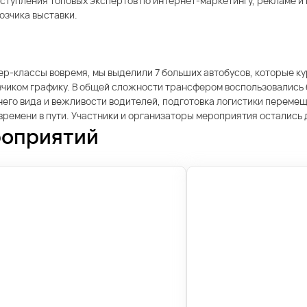
упления топовых экспертов по интернет-маркетингу, рекламе и 
озчика выставки.
ер-классы вовремя, мы выделили 7 больших автобусов, которые к
зчиком графику. В общей сложности трансфером воспользовались 
его вида и вежливости водителей, подготовка логистики перемещ
ремени в пути. Участники и организаторы мероприятия остались
роприятий