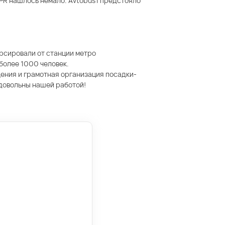
PR нашлось немало. Avtobus1 предстояло
урсировали от станции метро
более 1000 человек.
ения и грамотная организация посадки-
 довольны нашей работой!