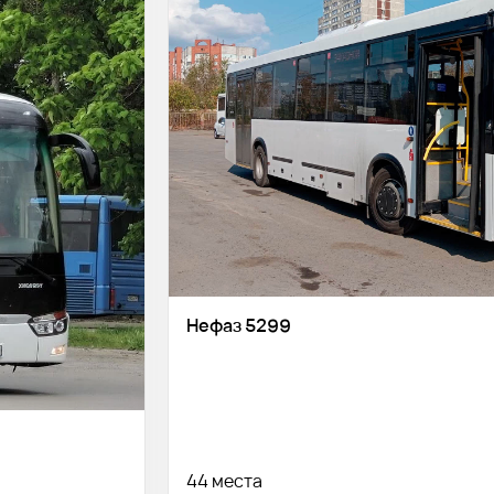
Нефаз 5299
44 места